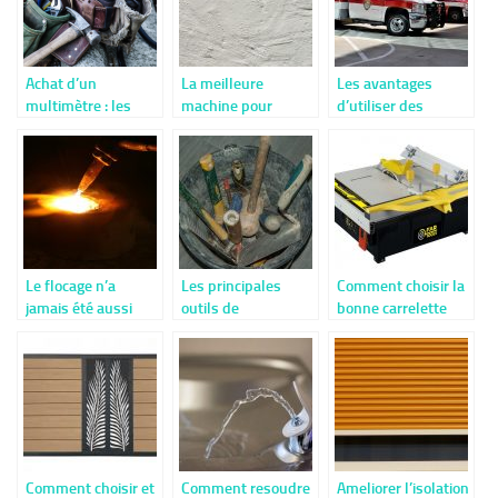
Achat d’un
La meilleure
Les avantages
multimètre : les
machine pour
d’utiliser des
points à retenir
réussir tous vos
systèmes de
travaux de
guidage linéaires
crépissage
Le flocage n’a
Les principales
Comment choisir la
jamais été aussi
outils de
bonne carrelette
facile qu’avec cet
construction à
électrique
appareil
savoir
Comment choisir et
Comment resoudre
Ameliorer l’isolation