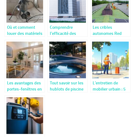
Où et comment
Comprendre
Les cribles
louer des matériels
l’efficacité des
autonomes Red
d’aérogommage ?
pompes à chaleur
Rhino : une solution
mobile pour le
recyclage sur site.
Les avantages des
Tout savoir sur les
L’entretien de
portes-fenêtres en
hublots de piscine
mobilier urbain : 5
bois pour une
et leur installation
étapes essentielles
maison esthétique
sur mesure
pour préserver les
et performante
bancs publics