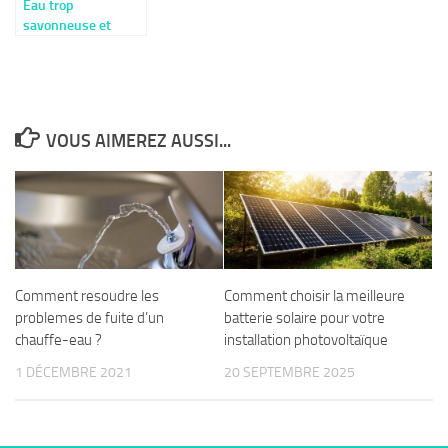
Eau trop
savonneuse et
résidus blancs :
Comment savoir si
mon adoucisseur
d’eau est bien réglé
?
VOUS AIMEREZ AUSSI...
Comment resoudre les
Comment choisir la meilleure
problemes de fuite d’un
batterie solaire pour votre
chauffe-eau ?
installation photovoltaïque
1 DÉCEMBRE 2021
20 SEPTEMBRE 2025