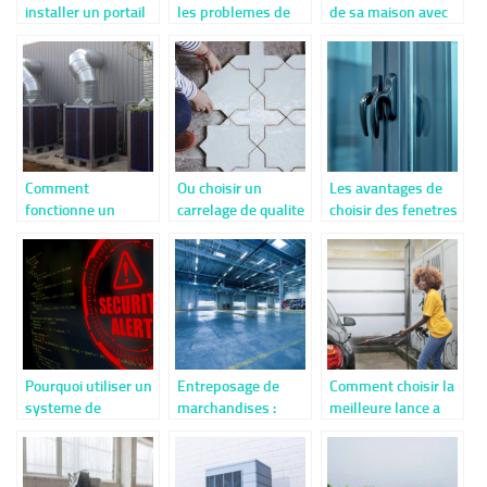
installer un portail
les problemes de
de sa maison avec
coulissant ?
fuite d’un chauffe-
des volets roulants
eau ?
Comment
Ou choisir un
Les avantages de
fonctionne un
carrelage de qualite
choisir des fenetres
rafraichisseur d’air
dans la region
en aluminium
adiabatique ?
bordelaise ?
Pourquoi utiliser un
Entreposage de
Comment choisir la
systeme de
marchandises :
meilleure lance a
telesurveillance ?
quels sont les
haute pression : les
types de stockage ?
criteres importants
a considerer