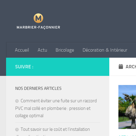
Skip to content
Accueil
Actu
Bricolage
Décoration & Intérieur
SUIVRE :
ARCH
NOS DERNIERS ARTICLES
Comment éviter une fuite sur un raccord
PVC mal collé en plomberie : pression et
collage optimal
Tout savoir sur le coût et l’installation