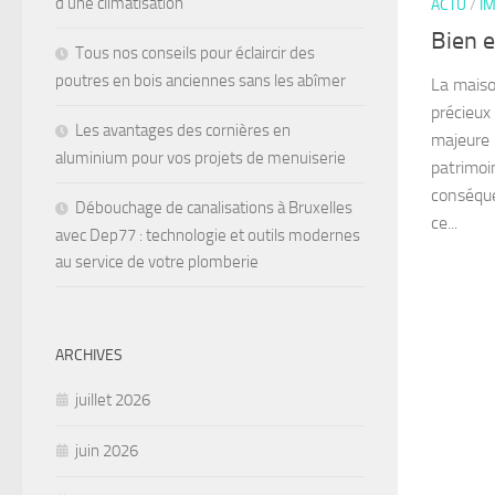
d’une climatisation
ACTU
/
I
Bien e
Tous nos conseils pour éclaircir des
poutres en bois anciennes sans les abîmer
La maiso
précieux
Les avantages des cornières en
majeure 
aluminium pour vos projets de menuiserie
patrimoi
conséque
Débouchage de canalisations à Bruxelles
ce...
avec Dep77 : technologie et outils modernes
au service de votre plomberie
ARCHIVES
juillet 2026
juin 2026