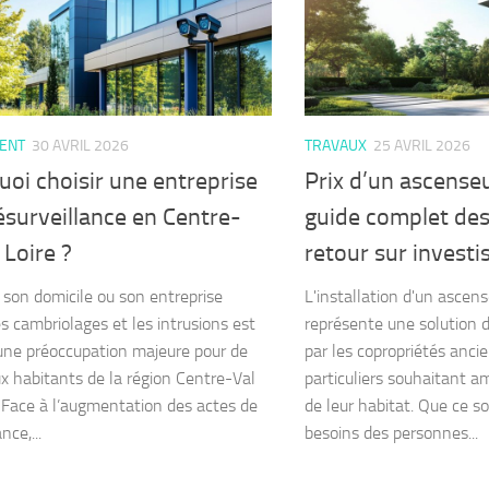
ENT
30 AVRIL 2026
TRAVAUX
25 AVRIL 2026
oi choisir une entreprise
Prix d’un ascenseu
ésurveillance en Centre-
guide complet des
 Loire ?
retour sur invest
 son domicile ou son entreprise
L'installation d'un ascens
es cambriolages et les intrusions est
représente une solution d
ne préoccupation majeure pour de
par les copropriétés anci
 habitants de la région Centre-Val
particuliers souhaitant amé
. Face à l’augmentation des actes de
de leur habitat. Que ce s
nce,...
besoins des personnes...