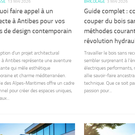
SSÉ
13 MAI 2026
BRICOLAGE
3 MAI 2026
oi faire appel à un
Guide complet : 
ecte à Antibes pour vos
couper du bois san
ts de design contemporain
méthodes courante
révolution hydrau
ption d’un projet architectural
Travailler le bois sans rec
à Antibes représente une aventure
sembler surprenant à l'èr
ante qui mêle esthétique
électriques performants,
oraine et charme méditerranéen.
allie savoir-faire ancestra
lle des Alpes-Maritimes offre un cadre
technique. Que ce soit pa
nnel pour créer des espaces uniques,
passion pour...
ux...