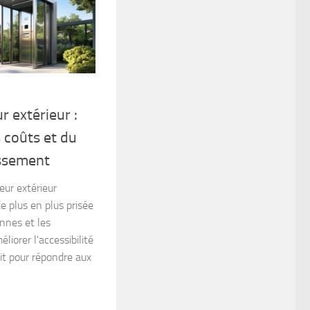
r extérieur :
 coûts et du
issement
eur extérieur
e plus en plus prisée
ennes et les
liorer l'accessibilité
oit pour répondre aux