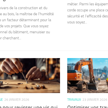
métier. Parmi les équipem
nivers de la construction et du
corde occupe une place c
 au bois, la maîtrise de l'humidité
sécurité et l'efficacité d
e un facteur déterminant pour la
vous soyez...
 de vos projets. Que vous soyez
onnel du bâtiment, menuisier ou
er cherchant...
GE
26 JANVIER 2026
TRAVAUX
23 JANVIER 2026
 pour revisser une vis qui
Optimiser vos trav