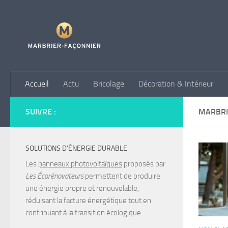
Skip to content
Accueil
Actu
Bricolage
Décoration & Intérieur
SUIVRE :
MARBRI
SOLUTIONS D’ÉNERGIE DURABLE
Les
panneaux photovoltaïques
proposés par
Les Écorénovateurs
permettent de produire
une énergie propre et renouvelable,
réduisant la facture énergétique tout en
contribuant à la transition écologique.