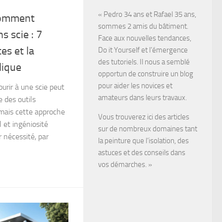
« Pedro 34 ans et Rafael 35 ans,
comment
sommes 2 amis du bâtiment.
s scie : 7
Face aux nouvelles tendances,
s et la
Do it Yourself et l’émergence
des tutoriels. Il nous a semblé
lique
opportun de construire un blog
pour aider les novices et
ourir à une scie peut
amateurs dans leurs travaux.
e des outils
 mais cette approche
Vous trouverez ici des articles
l et ingéniosité
sur de nombreux domaines tant
r nécessité, par
la peinture que l’isolation, des
astuces et des conseils dans
vos démarches. »