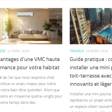
ENT
22 AVRIL 2026
TRAVAUX
29 MARS 2026
vantages d’une VMC haute
Guide pratique :
rmance pour votre habitat
installer une mini 
toit-terrasse ave
é de l'air que nous respirons chez
innovants et léger
stitue un enjeu majeur pour notre
 notre bien-être quotidien. Alors que
Installer une mini piscine
ssons en moyenne quatre-vingts pour
représente un projet ambi
notre temps dans des...
un espace urbain souvent