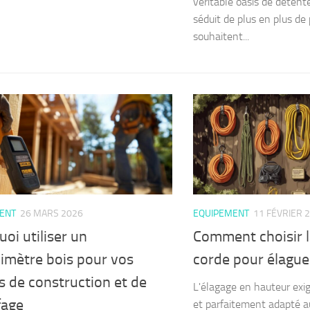
véritable oasis de détente
séduit de plus en plus de 
souhaitent...
ENT
26 MARS 2026
EQUIPEMENT
11 FÉVRIER 
oi utiliser un
Comment choisir l
imètre bois pour vos
corde pour élague
s de construction et de
L'élagage en hauteur exig
fage
et parfaitement adapté a