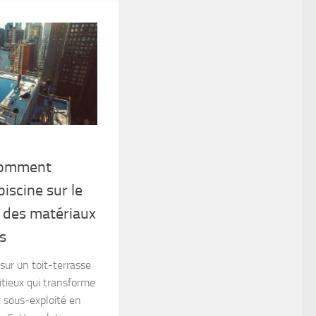
 comment
piscine sur le
c des matériaux
s
 sur un toit-terrasse
tieux qui transforme
 sous-exploité en